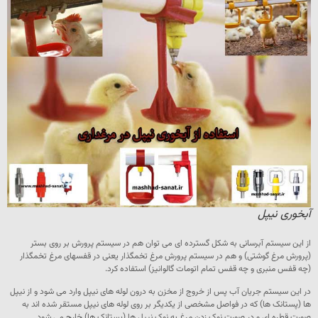
آبخوری نیپل
از این سیستم آبرسانی به شکل گسترده ای می توان هم در سیستم پرورش بر روی بستر
(پرورش مرغ گوشتی) و هم در سیستم پرورش مرغ تخمگذار یعنی در قفسهای مرغ تخمگذار
(چه قفس منبری و چه قفس تمام اتومات گالوانیز) استفاده کرد.
در این سیستم جریان آب پس از خروج از مخزن به درون لوله های نیپل وارد می شود و از نیپل
ها (پستانک ها) که در فواصل مشخصی از یکدیگر بر روی لوله های نیپل مستقر شده اند به
صورت قطره ای و در صورت نوک زدن مرغ به نوک نیپل ها (پستانک ها) خارج می شود .