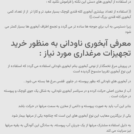
در استفاده از آبخوری های دستی این نکته را فراموش نکنید که :
(( استفاده از تعداد بیشتری آبخوری کله قندی کوچک بسیار مفید تر و کارا تر از از تعداد کمی
آبخوری کله قندی بزرگ است.))
زیرا دسترسی به آب برای جوجه ها ساده تر می گردد و تجمع اطراف آبخوری ها بسیار کمتر می
شود
معرفی آبخوری ناودانی به منظور خرید
تجهیزات مرغداری مورد نیاز :
در پرورش مرغ تخمگذار از نوعی آبخوری بنام ابخوری ناودانی استفاده می گردد که استفاده از
این نوع آبخوری تقریبا منسوخ گردیده است
در آبخوری های ناودانی که بطور پیوسته در جلوی قفس مرغ ها بسته می شود .
آب از مخزن اصلی حرکت کرده و در سرتاسر آبخوری ناودانی، به شکل یک جوی کوچک و پیوسته
در حرکت است .
بنابر این آب باید به صورت پیوسته و دائمی از مخزن به سمت مرغها در حرکت باشد
یکی از بزرگترین معایب این نوع آبخوری های این است که چنانچه یکی از مرغها بیمار شود
به دلیل استفاده مشترک مرغها از یک جریان آب پیوسته، به سادگی این آلودگی به بقیه مرغها
نیز سرایت می کند