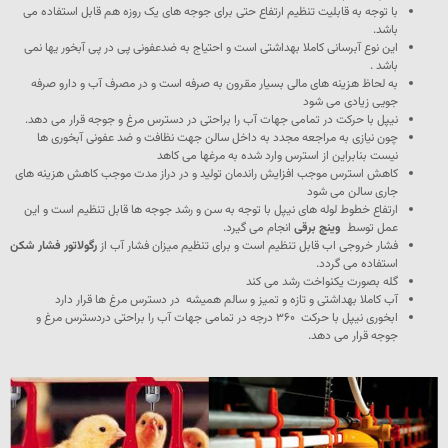
با توجه به قابلیت تنظیم ارتفاع حتی برای جوجه های یک روزه هم قابل استفاده می
باشد.
این نوع آبرسانی کاملا بهداشتی است و احتیاج به ضدعفونی پی در پی آبخور یها نمی
باشد .
به لحاظ هزینه های مالی بسیار مقرون به صرفه است و در مصرف آب و دارو صرفه
جویی زیادی می شود
نیپل با حرکت در تمامی جهات آب را براحتی در دسترس مرغ و جوجه قرار می دهد.
چون نیازی به مراجعه مجدد به داخل سالن جهت نظافت و ضد عفونی آبخوری ها
نیست بنابراین از استرس وارد شده به مرغها می کاهد
کاهش استرس موجب افزایش راندمان تولید و در دراز مدت موجب کاهش هزینه های
جاری سالن می شود
ارتفاع خطوط لوله های نیپل با توجه به سن و رشد جوجه ها قابل تنظیم است و این
عمل توسط
وینچ برقی
انجام می گیرد.
فشار خروجی اب قابل تنظیم است و برای تنظیم میزان فشار آب از
رگولاتور فشار شکن
استفاده می گردد.
گله بصورت یکنواخت رشد می کند
آب کاملا بهداشتی و تازه و تمیز و سالم همیشه در دسترس مرغ ها قرار دارد
ابخوری نیپل با حرکت ۳۶۰ درجه در تمامی جهات آب را براحتی دردسترس مرغ و
جوجه قرار می دهد.