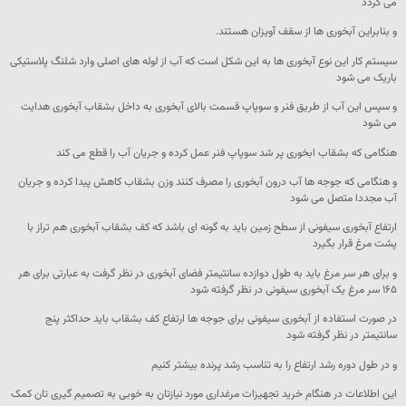
می گردد
و بنابراین آبخوری ها از سقف آویزان هستند.
سیستم کار این نوع آبخوری ها به این شکل است که آب از لوله های اصلی وارد شلنگ پلاستیکی
باریک می شود
و سپس این آب از طریق فنر و سوپاپ قسمت بالای آبخوری به داخل بشقاب آبخوری هدایت
می شود
هنگامی که بشقاب ابخوری پر شد سوپاپ فنر عمل کرده و جریان آب را قطع می کند
و هنگامی که جوجه ها آب درون آبخوری را مصرف کنند وزن بشقاب کاهش پیدا کرده و جریان
آب مجددا متصل می شود
ارتفاع آبخوری سیفونی از سطح زمین باید به گونه ای باشد که کف بشقاب آبخوری هم تراز با
پشت مرغ قرار بگیرد
و برای هر سر مرغ باید به طول دوازده سانتیمتر فضای آبخوری در نظر گرفت به عبارتی برای هر
۱۶۵ سر مرغ یک آبخوری سیفونی در نظر گرفته شود
در صورت استفاده از آبخوری سیفونی برای جوجه ها ارتفاع کف بشقاب باید حداکثر پنج
سانتیمتر در نظر گرفته شود
و در طول دوره رشد ارتفاع را به تناسب رشد پرنده بیشتر کنیم
این اطلاعات در هنگام خرید تجهیزات مرغداری مورد نیازتان به خوبی به تصمیم گیری تان کمک