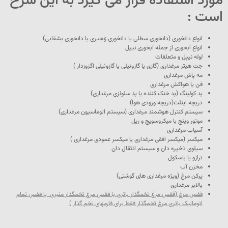
مورد استفاده قرار می گیرد به این شرح
است :
انواع دانخوری (دانخوری سطلی یا دانخوری زنجیری یا دانخوری بشقابی)
انواع آبخوری از جمله آبخوری نیپل
لوله نیپل و متعلقات
جت هیتر مرغداری (گازی یا گازوئیلی یا گازوئیلی اگزوزدار )
مه پاش مرغداری
فن یا هواکش مرغداری
پد کولینگ (پد خنک کننده یا پد سلولزی مرغداری)
دریچه اینلت(دریچه ورودی هوا)
سیستم کنترل هوشمند مرغداری (سیستم اتوماسیون مرغداری)
موتور وینچ با میکروسویچ و ریل
آسیاب مرغداری
میکسر (میکسر افقی مرغداری یا میکسر عمودی مرغداری )
سیلوی ذخیره دان و سیستم انتقال دان
ترازو یا باسکول
مخزن آب
پرکن مرغ (ویژه مرغداری های گوشتی)
بالابر مرغداری
قفس مرغ (قفس مرغ تخمگذار باتری یا قفس مرغ تخمگذار منبری یا قفس تمام
اتوماتیک باتری مرغ تخمگذار فقط برای فارمهای تخم گذار )