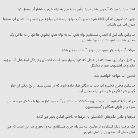
ابتدا باید بدانید که آبخوری ها را نباید بطور مستقیم به لوله های پر فشار آب وصل کرد
چون در صورتی که آب قطع شود تامین آب مرغها با مشکل مواجه می شود و تا اتصال آب مرغها
بدون آب می باشند.
بنابراین باید قبل از اتصال مستقیم لوله های آب به لوله های آبخوری ها آنها را به داخل یک
مخزن هدایت نمود تا در صورت قطعی
موقت آب به میزان مورد نیاز مرغها آب در مخزن باشد.
و دلیل دیگر این است که در نقاطی که هوا بسیار سرد است احتمال یخ زدگی لوله های آب وجود
دارد و در اینصورت هم با مشکل
تامین آب مواجه خواهیم شد
بنابراین مخزن ذخیره آب باید در مکانی قرار داده شود که در فصل سرما از یخ زدگی آن جلو
گیری شود اگر در هر سالن یک مخرن آب
در نظر گرفته شود در صورت بروز مشکلات بالا تامین آب مورد نیاز مرغها با مشکل مواجه نمی
شود و از طرفی هنگام واکسیناسیون
مرغها و دادن داروهای آشامیدنی به مرغها به راحتی امکان پذیر می گردد
یک مزیت دیگر استفاده از مخرن آب سر راه جران مستقیم آب و آبخوری ها این است که می
توان دمای آب مخرن را با دمای هوای