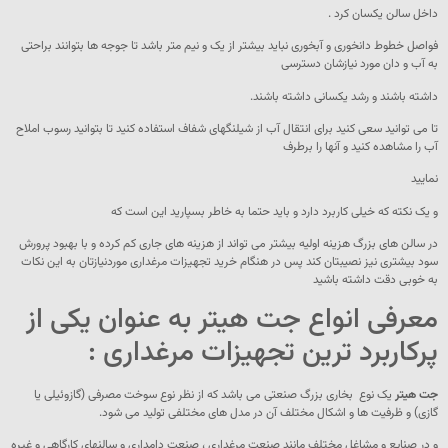
داخل سالن یکسان کرد .
فواصل خطوط دانخوری و آبخوری نباید بیشتر از یک و نیم متر باشد تا جوجه ها بتوانند براحتی
به آب و دان مورد نیازشان دسترسی
داشته باشند و رشد یکسانی داشته باشند.
تا می توانید سعی کنید برای انتقال آب از شیلنگهای شفاف استفاده کنید تا بتوانید رسوب املاح
آب را مشاهده کنید و آنها را برطرف
نمایید
و یک نکته که خیلی کاربرد دارد و باید حتما به خاطر بسپارید این است که
در سالن های بزرگ هزینه اولیه بیشتر می تواند از هزینه های جاری کم کرده و با بهبود پرورش
سود بیشتری نیز نصیبتان کند پس در هنگام خرید تجهیزات مرغداری موردنیازتان به این نکات
به خوبی دقت داشته باشید
معرفی انواع جت هیتر به عنوان یکی از
پرکاربرد ترین تجهیزات مرغداری :
جت هیتر
یک نوع بخاری بزرگ صنعتی می باشد که از نظر نوع سوخت مصرفی (گازوئیلی یا
گازی) و ظرفیت ها و اشکال مختلف آن در مدل های مختلفی تولید می شود.
و در صنایع و مشاغل مختلف مانند صنعت مرغداری ، صنعت دامداری و سالنهای کارگاهی و غیره