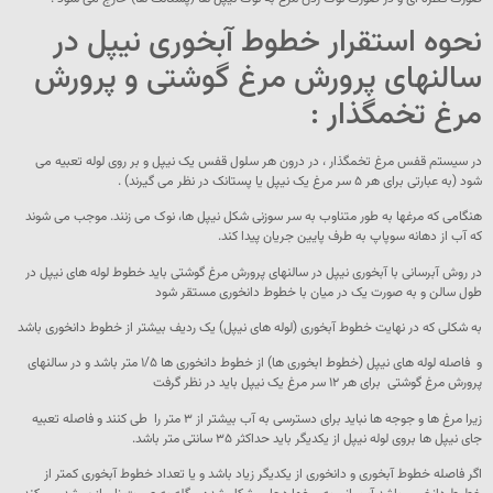
نحوه استقرار خطوط آبخوری نیپل در
سالنهای پرورش مرغ گوشتی و پرورش
مرغ تخمگذار :
در سیستم قفس مرغ تخمگذار ، در درون هر سلول قفس یک نیپل و بر روی لوله تعبیه می
شود (به عبارتی برای هر ۵ سر مرغ یک نیپل یا پستانک در نظر می گیرند) .
هنگامی که مرغها به طور متناوب به سر سوزنی شکل نیپل ها، نوک می زنند. موجب می شوند
که آب از دهانه سوپاپ به طرف پایین جریان پیدا کند.
در روش آبرسانی با آبخوری نیپل در سالنهای پرورش مرغ گوشتی باید خطوط لوله های نیپل در
طول سالن و به صورت یک در میان با خطوط دانخوری مستقر شود
به شکلی که در نهایت خطوط آبخوری (لوله های نیپل) یک ردیف بیشتر از خطوط دانخوری باشد
و فاصله لوله های نیپل (خطوط ابخوری ها) از خطوط دانخوری ها ۱/۵ متر باشد و در سالنهای
پرورش مرغ گوشتی برای هر ۱۲ سر مرغ یک نیپل باید در نظر گرفت
زیرا مرغ ها و جوجه ها نباید برای دسترسی به آب بیشتر از ۳ متر را طی کنند و فاصله تعبیه
جای نیپل ها بروی لوله نیپل از یکدیگر باید حداکثر ۳۵ سانتی متر باشد.
اگر فاصله خطوط آبخوری و دانخوری از یکدیگر زیاد باشد و یا تعداد خطوط آبخوری کمتر از