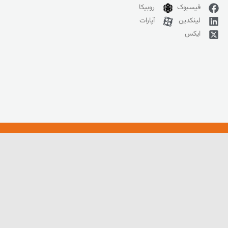
فیسبوک
روبیکا
لینکدین
آپارات
ایکس