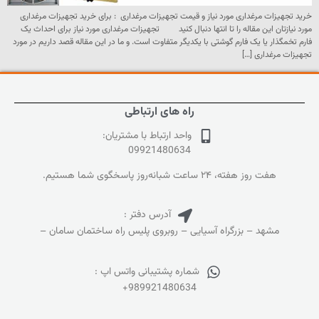
خرید تجهیزات مرغداری مورد نیاز و قیمت تجهیزات مرغداری : برای خرید تجهیزات مرغداری
مورد نیازتان این مقاله را تا انتها دنبال کنید تجهیزات مرغداری مورد نیاز برای احداث یک
فارم تخمگذار یا یک فارم گوشتی با یکدیگر متفاوت است. و ما در این مقاله قصد داریم در مورد
تجهیزات مرغداری […]
راه های ارتباطی
واحد ارتباط با مشتریان:
09921480634
هفت روز هفته، ۲۴ ساعت شبانه‌روز پاسخگوی شما هستیم.
آدرس دفتر :
مشهد – بزرگراه آسیایی – روبروی پلیس راه ساختمان سامان –
شماره پشتیبانی واتس اپ :
+989921480634