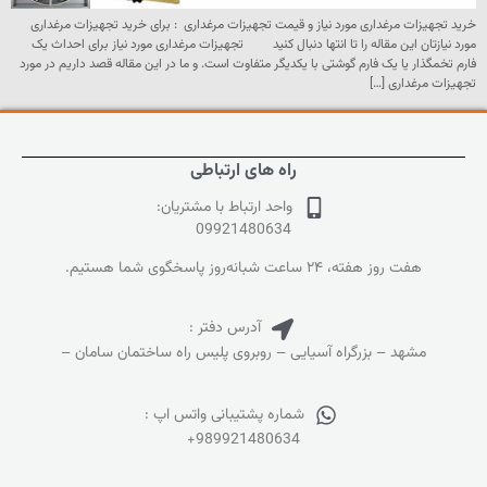
خرید تجهیزات مرغداری مورد نیاز و قیمت تجهیزات مرغداری : برای خرید تجهیزات مرغداری
مورد نیازتان این مقاله را تا انتها دنبال کنید تجهیزات مرغداری مورد نیاز برای احداث یک
فارم تخمگذار یا یک فارم گوشتی با یکدیگر متفاوت است. و ما در این مقاله قصد داریم در مورد
تجهیزات مرغداری […]
راه های ارتباطی
واحد ارتباط با مشتریان:
09921480634
هفت روز هفته، ۲۴ ساعت شبانه‌روز پاسخگوی شما هستیم.
آدرس دفتر :
مشهد – بزرگراه آسیایی – روبروی پلیس راه ساختمان سامان –
شماره پشتیبانی واتس اپ :
+989921480634