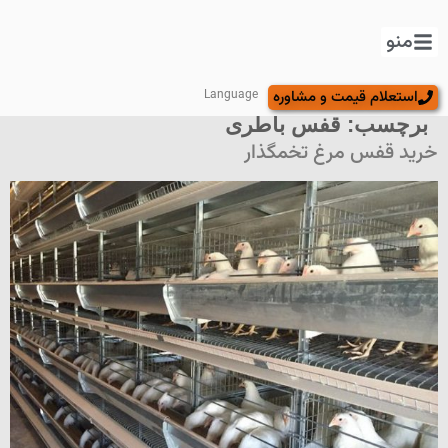
منو
استعلام قیمت و مشاوره
Language
برچسب:
قفس باطری
خرید قفس مرغ تخمگذار