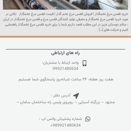
خرید قفس مرغ تخمگذار | فروش قفس مرغ تخم گذار | قیمت قفس مرغ تخمگذار نکاتی در
مورد خرید قفس مرغ تخمگذار و معرفی تولید کنندگان قفس مرغ و قفس مرغ تخمگذار در ایران
: سلام دوستان عزیز در این مطلب قصد داریم شما را برای خرید قفس مرغ تخمگذار راهنمایی
کنیم و شرکت های […]
راه های ارتباطی
واحد ارتباط با مشتریان:
09921480634
هفت روز هفته، ۲۴ ساعت شبانه‌روز پاسخگوی شما هستیم.
آدرس دفتر :
مشهد – بزرگراه آسیایی – روبروی پلیس راه ساختمان سامان –
شماره پشتیبانی واتس اپ :
+989921480634