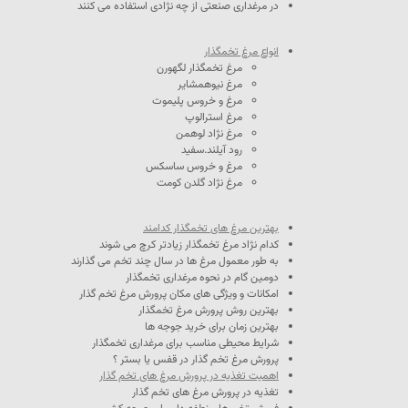
در مرغداری صنعتی از چه نژادی استفاده می کنند
انواع مرغ تخمگذار
مرغ تخمگذار لگهورن
مرغ نیوهمشایر
مرغ و خروس پلیموت
مرغ استرالوپ
مرغ نژاد لوهمن
رود آیلند.سفید
مرغ و خروس ساسکس
مرغ نژاد گلدن کومت
بهترین مرغ های تخمگذار کدامند
کدام نژاد مرغ تخمگذار زیادتر کرچ می شوند
به طور معمول مرغ ها در سال چند تخم می گذارند
دومین گام در نحوه مرغداری تخمگذار
امکانات و ویژگی های مکان پرورش مرغ تخم گذار
بهترین روش پرورش مرغ تخمگذار
بهترین زمان برای خرید جوجه ها
شرایط محیطی مناسب برای مرغداری تخمگذار
پرورش مرغ تخم گذار در قفس یا بستر ؟
اهمیت تغذیه در پرورش مرغ های تخم گذار
تغذیه در پرورش مرغ های تخم گذار