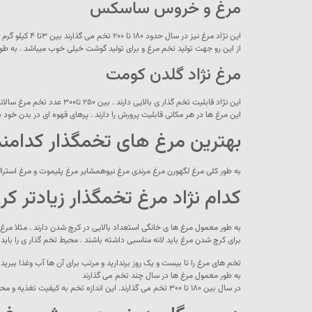
مرغ و خروس ساسکس
این نژاد مرغ نیز در سال حدود ۱۸۰ تا ۲۰۰ تخم می گذارند بین ۳تا ۴ کیلو گرم وزن دارند .
از این رو جهت تولید تخم مرغ و برای تولید گوشت خیلی خوب میباشد . به طور
مرغ نژاد گلدن کومت
این نژاد قابلیت تخم گذار ی بالایی دارند . بین ۲۵۰ تا۳۰۰ عدد تخم مرغ سالانه تولید می کنند.
این مرغ ها در هر مکانی قابلیت پرورش را دارند . پرهای قهوه ای در بدن خود دار
بهترین مرغ های تخمگذار کدامند
به طور کلی مرغ لگهورن مرغ مرندی مرغ نیوهمشایر مرغ پلیموت و مرغ استرالوپ
کدام نژاد مرغ تخمگذار زیادتر ک
به طور معمول مرغ ها ی خانگی استعداد بالایی در کرچ شدن دارند . مثلا مرغ
برای کرچ شدن مرغ باید لانه مناسبی داشته باشند . محیط تخم گذار ی را باید آر
تخم های مرغ را تا بیست و یک روز برندارید و مرتب برای آن ها آب وغذا ببرید 
به طور معمول مرغ ها در سال چند تخم می گذارند
در سال بین ۱۸۰ تا ۳۰۰ تخم می گذارند. این اندازه تخم به کیفیت تغذیه و محیط پرورش آرام و بدون استرس و دمای محیط بستگی دارد .