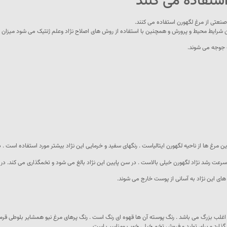
استفاده می کنند
 صنعتی از مرغ لگهورن استفاده می کنند.
ردن شرایط محیط و پرورش و همچنین با استفاده از روش های اصلاح نژاد وعلم ژنتیک می شود میزان تو
این مرغ ها از ناحیه لگهورن ایتالیاست . رنگهای سفید و خرمایی این نژاد بیشتر مورد استفاده است .
اد لگهورن خیلی بالاست . در سن پایین این نژاد بالغ می شود و تخمگذاری می کند. در بعضی از آنها این نژاد ۳۰۰ تا ت
 های این نژاد به آسانی از پوست خارج می شوند.
ها اغلب بزرگ می باشد . رنگ پوسته آن ها قهوه ای رنگ است . رنگ پرهای مرغ نیو همشایر بلوطی قرمز