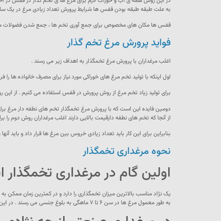
در این روش همه ی آب و خوراک لازم برای مرغ ها ی تخم گذار در قفس در اختیار
به علت طبقه طبقه بودن قفس ها شرایط پرورش تعداد زیادی مرغ در یک سال
قفس ها مکان های مخصوص برای جمع آوری تخم ها ، جمع شدن فضولات مرغ ها و
فواید پرورش مرغ تخم گذار
اغلب مرغداران با پرورش مرغ تخمگذار به اهداف زیر می رسند .
اول اینکه با تولید تخم مرغ های خوراکی مورد نیاز برای مصرف خانواده ها را
برای تولید زیاد تخم مرغ از روش پرورش در قفس استفاده می کنیم . از این رو
دومین فایده این است که با پرورش مرغ تخمگذار تخم های نطفه دار مرغ بر
از آنجا که تخم های نطفه دارقیمت بالایی دارند اغلب مرغداران روش دوم را بر
بنابراین برای این کار باید تعداد زیادی خروس بین مرغ ها قرار داد و باید آنها 
نحوه مرغداری تخمگذار
اولین گام در مرغداری تخمگذار 
یک نژاد مناسب بالاترین میزان تخمگذاری را دارد و در کمترین زمان ممکن ب
به طور معمول مرغ ها در سن ۶ تا ۷ ماهگی به بلوغ جنسی می رسند . در این سن آماده تخمگذاری خواهند بود .بنابراین زودتر سرمایه اولیه مرغدار باز می گردد .