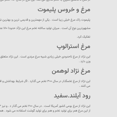
مرغ و خروس پلیموت
پلیموت راک مرغ خیلی زیبا است . یکی از مهمترین و قدیمی ترین و بهترین ن
مشهورترین نوع آن است . میزان تولید سالانه تخم مرغ این نژآد حدودا ۱۸۰ عدد می باشد. وزن تقریبی هر کدام از این مرغ ها ۶۵ گرم می باشد . یکی از ویژگی های خوب این مرغ ها این است که در سن جوجه بودن آن ها را میتوان نر و ماده آن ها را ن
تفکیک کرد.
مرغ استرالوپ
این نژاد از مرغ تاحدودی خیلی زیادی شبیه مرغ مرندی است . این نژاد متعلق به کشور استرالیا دارد . این مرغ در سال بین ۱۹۰ تا ۲۵۰ تا تخم مرغ می گذار 
وزن دارد .
مرغ نژاد لوهمن
این نژاد از مرغ تخمگذار در سال ۳۰۰ تخم می گذارد . اگر شرایط بهداشتی و افزایش تغذیه رعایت شود امکان گرفتن تخم های بیشتری را فراهم می کند. آنها بین ۲تا ۳ کیلو گرم وزن پیدا می کنند .با رسیدن به سن بلوغ یعنی ۵ تا ۶ ماهگی شروع تخمگذاری
می کنند .
رود آیلند.سفید
این نژاد از مرغ بومی کشور آمریکا است . در سال ۲۰۰ تخم می گذار د . و نیز ۳تا ۴ کیلو گرم وزن دارند .
از این مرغ هم برای تولید تخم و هم برای تولید گوشت استفاده می شود . همچن