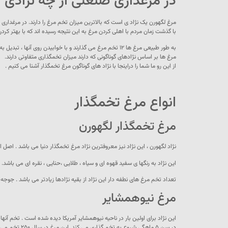
در مرغداری صنعتی از چه نژادی 
مرغ لگهورن یک نژاد ی است که بالاترین میزان تخم مرغ را دارند. در مرغداری
با گذشت زمان مردم با اهلی کردن مرغ به این نتیجه رسیده اند که با بهتر ک
به طور طبیعی مرغ ها ۱۲ تخم مرغ می گذارند و با خوابیدن روی آنها ، تبدیل به جوجه می شوند.
مرغ ها بر اساس نژادهای گوناگونی که دارند میزان تخمگذاری متفاوتی دارند.
از این رو ما شما را دراینجا با نژاد های گوناگون مرغ تخمگذار آشنا می کنیم .
انواع مرغ تخمگذار
مرغ تخمگذار لگهورن
نژاد لگهورن ، این نژاد نیز معروفترین نژاد مرغ تخمگذار دنیا می باشد . اصل 
این نژاد به رنگها ی سفید قهوه ای و سیاه ، طلایی ،حنایی ، نقره ای می باشد. سرعت رشد نژ
تعداد تخم مرغ های نطفه دار این نژاد از بقیه نژادها زیادتر می باشد . جوجه
مرغ نیوهمشایر
این نژاد برای اولین بار در ناحیه نیوهمشایر آمریکا دیده شده است . تخم آن
در سن ۵ ماهگی شروع به تخم گذاری می کند. این مرغ در سال ۲۵۰ تخم می گذارد و برای تولید و فروش تخم خیلی خوب ومناسب است .