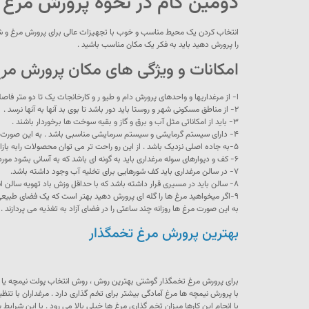
دومین گام در نحوه پرورش مرغ
انتخاب کردن یک محیط مناسب و خوب با تجهیزات عالی برای پرورش مرغ و شروع 
را پرورش دهید باید به فکر یک مکان مناسب باشید .
امکانات و ویژگی های مکان پرورش مرغ
ا- از مرغداریها و واحدهای پرورش دام و طیو ر و کارخانجات یک تا دو متر فاصل
۲- از مناطق مسکونی شهر و روستا باید دور باشد تا بوی بد آنها به آنها نرسد .
۳- باید از امکاناتی مثل آب و برق و گاز و بقیه سوخت ها برخوردار باشند .
۴- دارای سیستم گرمایشی و سیستم سرمایشی مناسبی باشد . به این صورت از اتلاف مرغ ها جلوگیری می شود .
۵-به جاده اصلی نزدیک باشد . از این رو راحت تر می توان محصولات رابه بازار عرضه کرد و یا مواد لازم برای مرغ ها را تهیه کرد.
۶- کف و دیوارهای سوله مرغداری باید به گونه ای باشد که به آسانی بشود مورد شستشو و ضدعفونی قرار داد .
۷- در سالن مرغداری باید کف شورهایی برای تخلیه آب وجود داشته باشد.
۸- سالن باید در مسیری قرار داشته باشد که با حداقل وزش باد تهویه سالن انجام شود . از این رو به خنک شدن سالن د رفصل تابستان نیز کمک می شود.
۹-اگر میخواهید مرغ ها را گله ای پرورش دهید بهتر است که یک فضای طبیعی را برای آنها در نظر بگیرید .
به این صورت مرغ ها روزانه چند ساعتی را در فضای آزاد به تغذیه می پردازند 
بهترین پرورش مرغ تخمگذار
برای پرورش مرغ تخمگذار گوشتی بهترین روش ، روش انتخاب پولت نیمچه یا 
با پرورش نیمچه ها مرغ آمادگی بیشتر برای تخم گذاری دارد . مرغداران با تنظیم
با انجام این کارها میزان تخم گذاری مرغ ها خیلی بالا می رود . با این شرایط 